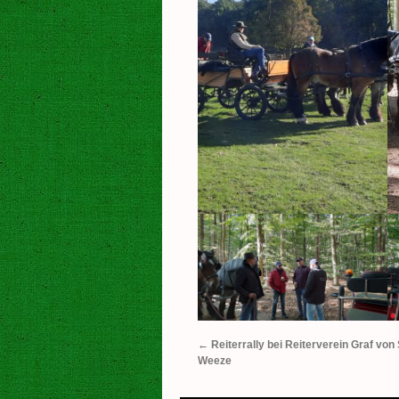
←
Reiterrally bei Reiterverein Graf vo
Weeze