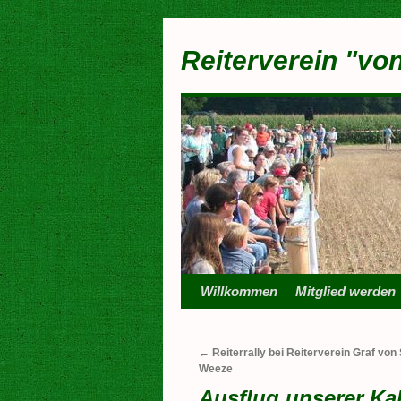
Zum
Inhalt
Reiterverein "vo
springen
Willkommen
Mitglied werden
←
Reiterrally bei Reiterverein Graf vo
Weeze
Ausflug unserer Ka