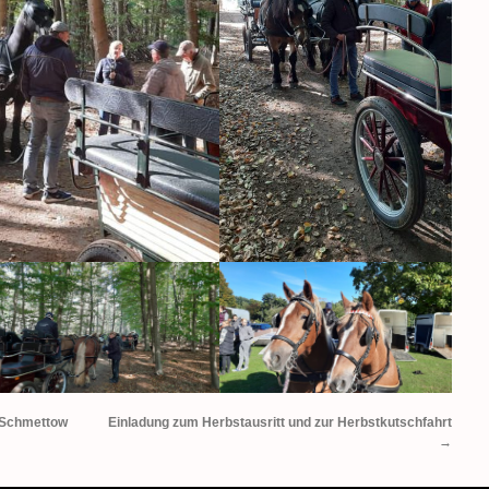
n Schmettow
Einladung zum Herbstausritt und zur Herbstkutschfahrt
→