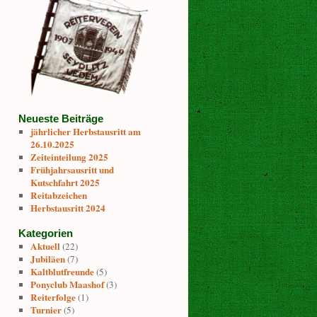
Neueste Beiträge
jährlicher Herbstausritt am
26.10.2025
Zeiteinteilung 2025
Frühjahrsausritt und
Kutschfahrt 2025
Reitabzeichen
Herbstausritt 2024
Kategorien
Aktuell
(22)
Jubiläen
(7)
Kaltblutfreunde
(5)
Ponyclub Maashof
(3)
Reiterfolge
(1)
Turnier
(5)