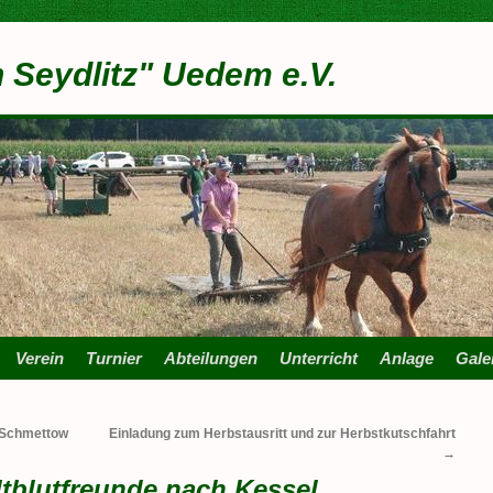
n Seydlitz" Uedem e.V.
Verein
Turnier
Abteilungen
Unterricht
Anlage
Gale
n Schmettow
Einladung zum Herbstausritt und zur Herbstkutschfahrt
→
ltblutfreunde nach Kessel