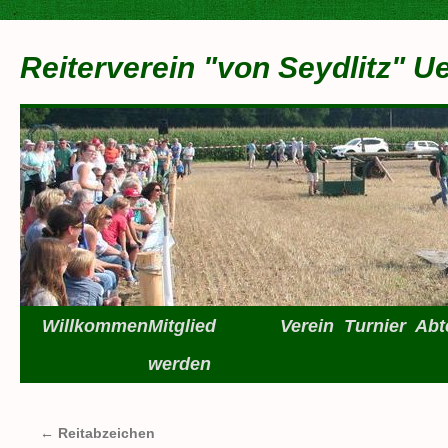
Zum
Inhalt
Reiterverein "von Seydlitz" U
springen
Willkommen
Mitglied
Verein
Turnier
Abt
werden
←
Reitabzeichen