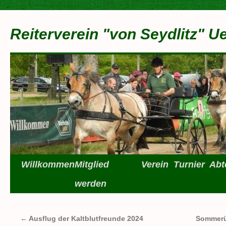
Zum
Inhalt
Reiterverein "von Seydlitz" U
springen
Willkommen
Mitglied
Verein
Turnier
Abt
werden
←
Ausflug der Kaltblutfreunde 2024
Sommerü