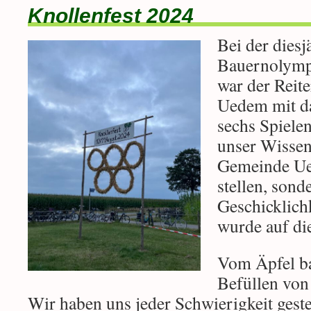
Knollenfest 2024
Bei der diesj
Bauernolymp
war der Reite
Uedem mit da
sechs Spiele
unser Wissen
Gemeinde Ue
stellen, sond
Geschicklich
wurde auf die
Vom Äpfel ba
Befüllen von
Wir haben uns jeder Schwierigkeit gestel