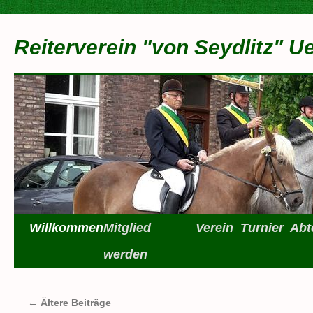
Zum
Inhalt
Reiterverein "von Seydlitz" U
springen
Willkommen
Mitglied
Verein
Turnier
Abt
werden
←
Ältere Beiträge